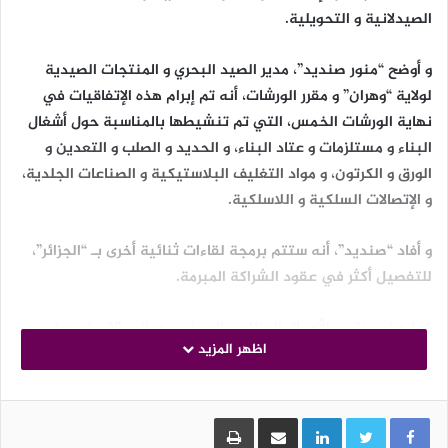
الصيدلانية و التحويلية.
و أوضح “منور صنديد”، مدير الصيد البحري و المنتجات الصيدية
لولاية “وهران” و مقرر الورشات، أنه تم إبرام هذه الإتفاقيات في
نهاية الورشات الخمس، التي تم تنشيطها بالمناسبة حول أشغال
البناء و مستلزمات و عتاد البناء، و الحديد و الصلب و التعدين و
الورق و الكرتون، و مواد التغليف البلاستيكية و الصناعات الجلدية،
و الإتصالات السلكية و اللاسلكية.
و أفاد “صنديد”، أنه ستتم برمجة لقاءات ثنائية أخرى بـ “الجزائر”،
للتفصيل أكثر في عقود الشراكة المبرمة.
كما حضر منتدى الأعمال الجزائري-الصيني، حوالي 30 مؤسسة
اظهر المزيد
صينية و ما يفوق عن 50 مؤسسة جزائرية، من أجل تحديد فرص
الإستثمار من الجانبين بحضور كل من سفير جمهورية “الصين”،
الشعبية في “الجزائر”، “ليجيان” و والي وهران.
LinkedIn
مشاركة عبر البريد
طباعة