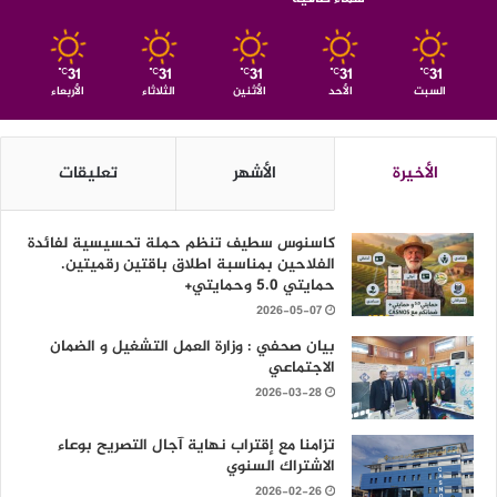
31
31
31
31
31
℃
℃
℃
℃
℃
السبت
الأحد
الأثنين
الثلاثاء
الأربعاء
الأخيرة
الأشهر
تعليقات
كاسنوس سطيف تنظم حملة تحسيسية لفائدة
الفلاحين بمناسبة اطلاق باقتين رقميتين.
حمايتي 5.0 وحمايتي+
2026-05-07
بيان صحفي : وزارة العمل التشغيل و الضمان
الاجتماعي
2026-03-28
تزامنا مع إقتراب نهاية آجال التصريح بوعاء
الاشتراك السنوي
2026-02-26