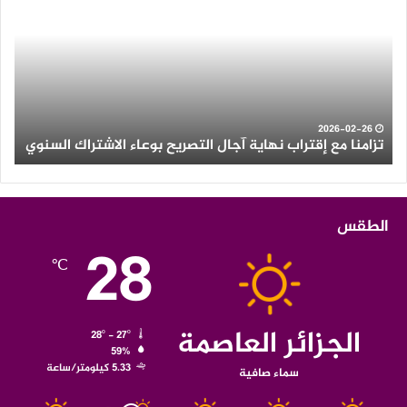
إقتراب
وأم
نهاية
رعد
آجال
عل
التصريح
الع
بوعاء
من
الاشتراك
ولاي
السنوي
الو
2026-02-26
تزامنا مع إقتراب نهاية آجال التصريح بوعاء الاشتراك السنوي
ث
الطقس
28
℃
الجزائر العاصمة
28º - 27º
59%
5.33 كيلومتر/ساعة
سماء صافية