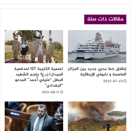
الويب
مقالات ذات صلة
إطلاق خط بحري جديد بين الجزائر
تسمية الكتيبة 127 لمدفعية
العاصمة و نابولي الإيطالية
الميدان/ن.ع1 بإسم الشهيد
البطل “عليلي أحمد” المدعو
2022-07-23
“البغدادي”
2021-08-17