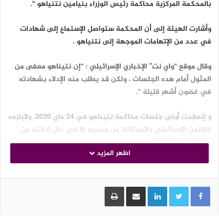
بالمحكمة المركزية محاكمة رئيس الوزراء بنيامين نتنياهو “.
وأشارت الهيئة إلى أن المحكمة ستواصل الإستماع إلى شهادات
في عدد من الإتهامات الموجهة إلى نتنياهو .
وقال موقع “واي نت” الإخباري الإسرائيلي : “إن نتيناهو معفى من
المثول أمام هده الجلسات ، ولكن قد يطلب منه الإدلاء بشهادته
في غضون أشهر قليلة “.
و إنعقدت أولى جلسات محاكمة نتيناهو في 24 ماي 2020، ولايلزمه
القانون الإسرائيلي بالإستقالة من منصبه إلا في حال إدانته من
قبل المحكمة العليا .
اظهر المزيد
بومزبر أسماء
LinkedIn
مشاركة عبر البريد
طباعة