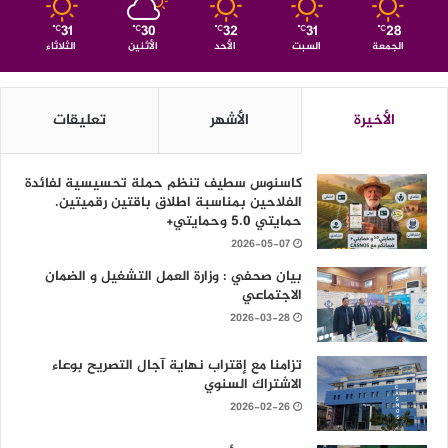
31
30
32
31
28
℃
℃
℃
℃
℃
الجمعة
السبت
الأحد
الأثنين
الثلاثاء
الأخيرة
الأشهر
تعليقات
كاسنوس سطيف تنظم حملة تحسيسية لفائدة
الفلاحين بمناسبة اطلاق باقتين رقميتين.
حمايتي 5.0 وحمايتي+
2026-05-07
بيان صحفي : وزارة العمل التشغيل و الضمان
الاجتماعي
2026-03-28
تزامنا مع إقتراب نهاية آجال التصريح بوعاء
الاشتراك السنوي
2026-02-26