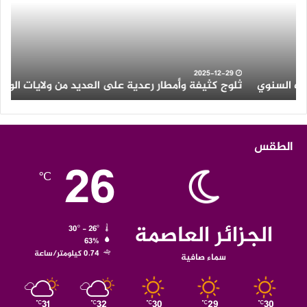
على
الث
العديد
الن
من
ولايات
الوطن
2025-12-29
ثلوج كثيفة وأمطار رعدية على العديد من ولايات الوطن
ا
الطقس
26
℃
الجزائر العاصمة
30º - 26º
63%
0.74 كيلومتر/ساعة
سماء صافية
31
32
30
29
30
℃
℃
℃
℃
℃