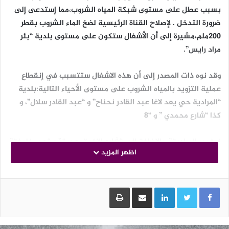
بسبب عطل على مستوى شبكة المياه الشروب،مما إستدعى إلى
ضرورة التدخل . لإصلاح القناة الرئيسية لضخ الماء الشروب بقطر
200ملم،مشيرة إلى أن الأشغال ستكون على مستوى بلدية “بئر
مراد رايس”.
وقد نوه ذات المصدر إلى أن هذه الاشغال ستتسبب في إنقطاع
عملية التزويد بالمياه الشروب على مستوى الأحياء التالية:بلدية
“المرادية حي يعد لاغا عبد القادر نحناح” و “عبد القادر سلال”، و
كذا “شارع محمدي ” و “8
نوفمبر المرادية”، بالإضافة إلى “شارع الإخوة وعدية” و “حي خليفة”
اظهر المزيد
و “أطباء مطيبان”،و “شارع محمد البشوش” و “شارع الحرية و محمد
قاسم”،
LinkedIn
مشاركة عبر البريد
طباعة
و تعلم “سيال” زبائنها القاطنين بالبلديات المعنية، أن إستئناف
عملية التزويد بالمياه الشروب سيتم تدريجيا عند نهاية الأشغال.