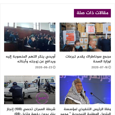
مقالات ذات صلة
مجمع سوناطراك يقدم تبرعات
أويحي ينكر التهم المنسوبة إليه
لوزارة الصحة
ويدافع عن زوجته وأبنائه
2020-06-23
2020-07-16
وفاة الرئيس التنفيذي لمؤسسة
شرطة العمران تحصي (108) إنجاز
البترول الوطنية النيجيرية ” محمد
بناء بدون رخصة وتزيل (08)