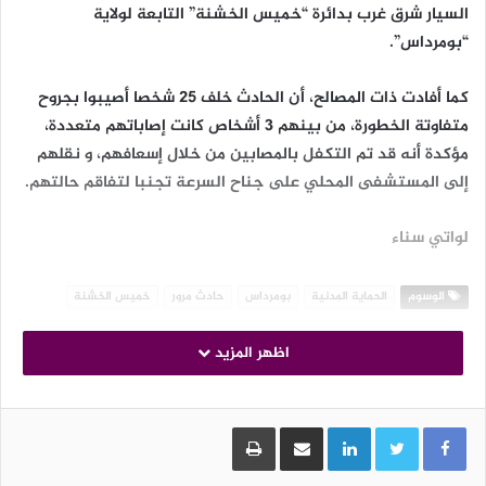
السيار شرق غرب بدائرة “خميس الخشنة” التابعة لولاية
“بومرداس”.
كما أفادت ذات المصالح، أن الحادث خلف 25 شخصا أصيبوا بجروح
متفاوتة الخطورة، من بينهم 3 أشخاص كانت إصاباتهم متعددة،
مؤكدة أنه قد تم التكفل بالمصابين من خلال إسعافهم، و نقلهم
إلى المستشفى المحلي على جناح السرعة تجنبا لتفاقم حالتهم.
لواتي سناء
الوسوم
الحماية المدنية
بومرداس
حادث مرور
خميس الخشنة
اظهر المزيد
LinkedIn
مشاركة عبر البريد
طباعة