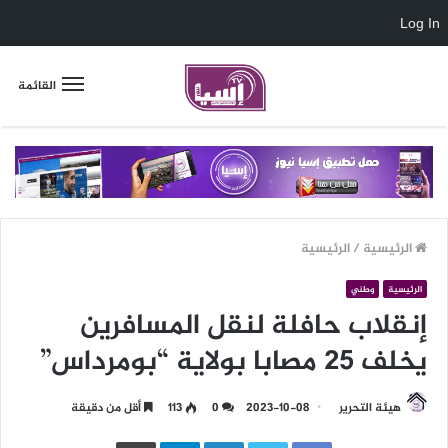
Log In
القائمة
الرئيسية
/
الرئيسية
الرئيسية
وطني
إنقلاب حافلة لنقل المسافرين
يخلف 25 مصابا بولاية “بومرداس”
هيئة التحرير
2023-10-08
0
113
أقل من دقيقة
LinkedIn
Telegram
طباعة