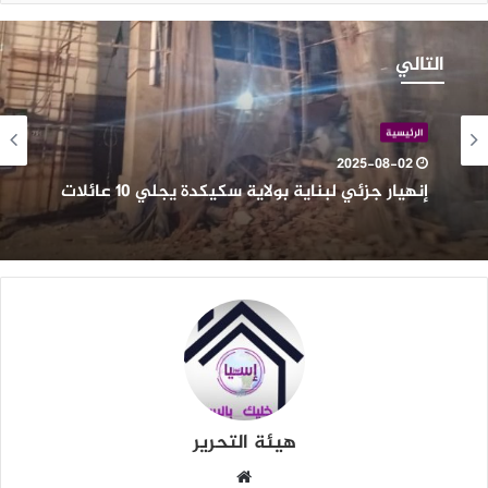
نهيار
زئي
التالي
بناية
ولاية
كيكدة
الرئيسية
جلي
2025-08-02
1
إنهيار جزئي لبناية بولاية سكيكدة يجلي 10 عائلات
ائلات
هيئة التحرير
موقع