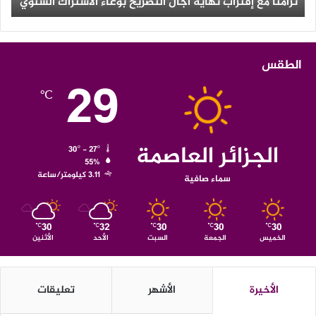
تزامنا مع إقتراب نهاية آجال التصريح بوعاء الاشتراك السنوي
ث
الطقس
29
℃
الجزائر العاصمة
30º - 27º
55%
3.11 كيلومتر/ساعة
سماء صافية
30
32
30
30
30
℃
℃
℃
℃
℃
الخميس
الجمعة
السبت
الأحد
الأثنين
الأخيرة
الأشهر
تعليقات