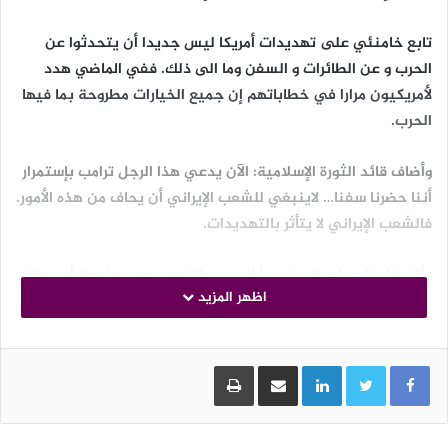
تابع خامنئي على تهديدات أمريكا ليس جديدا أن يتحدثوا عن
الحرب و عن الطائرات و السفن وما الى ذلك. ففي الماضي هدد
لأمريكيون مرارا في خطاباتهم إن جميع الخيارات مطروحة بما فيها
الحرب.
وأضاف قائد الثورة الإسلامية: الآن يدعي هذا الرجل ترامب بإستمرار
أننا حضرنا سفنا… لاينبغي للشعب الإيراني أن يحاف من هذه الأمور.
فالشعب الإيراني لا يتأثر بالتهديدات.
وأكد خامنئي: لسنا من يبدأ الحرب. ولا نرغب في مواجهة أي دولة.
اظهر المزيد
ولكن الشعب الإيراني سيوجه ضربة قوية لكل من يتعدى عليه أو
يضايقه.
LinkedIn
مشاركة عبر البريد
طباعة
وأضاف القائد قائلا: بالطبع على الأمريكيين أن يعلموا أن الحرب إن
أشعلوها فستكون حربا إقليمية.