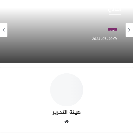
فاة
خديجة.بقادر
3أشخاص
التالي
حادث
رور
الوسوم
أمريكا
إيران
تهديدات
حرب إقليمية
بلدية
أخبار
يارت
2024-07-29
اخبار العالم
وفاة 3أشخاص بحادث مرور ببلدية تيارت
2024-07-29
أسعار النفط تشاهد إرتفاع كبير
هيئة التحرير
موقع
الويب