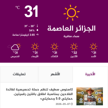
31
℃
الجزائر العاصمة
31º - 30º
54%
2.65 كيلومتر/ساعة
سماء صافية
31
31
31
32
31
℃
℃
℃
℃
℃
الأحد
الأثنين
الثلاثاء
الأربعاء
الخميس
الأخيرة
الأشهر
تعليقات
كاسنوس سطيف تنظم حملة تحسيسية لفائدة
الفلاحين بمناسبة اطلاق باقتين رقميتين.
حمايتي 5.0 وحمايتي+
2026-05-07