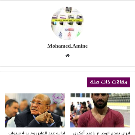
Mohamed.Amine
موقع
الويب
مقالات ذات صلة
إيران تعدم المصارع نافيد أفكاري
إدانة عبد القادر زوخ ب 4 سنوات