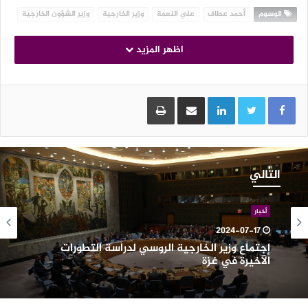
الوسوم
أحمد عطاف
علي النعمة
وزير الخارجية
وزير الشؤون الخارجية
اظهر المزيد
LinkedIn
مشاركة عبر البريد
طباعة
جتماع
زير
التالي
لخارجية
لروسي
دراسة
أخبار
لتطورات
2024-07-17
لآخيرة
إجتماع وزير الخارجية الروسي لدراسة التطورات
ي
الآخيرة في غزة
زة