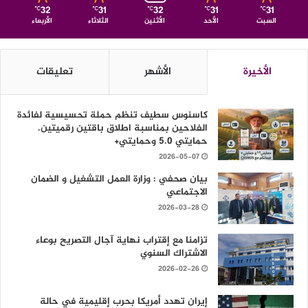
32
31
32
31
31
℃
℃
℃
℃
℃
السبت
الأحد
الأثنين
الثلاثاء
الأربعاء
الأخيرة
الأشهر
تعليقات
كاسنوس سطيف تنظم حملة تحسيسية لفائدة
الفلاحين بمناسبة اطلاق باقتين رقميتين.
حمايتي 5.0 وحمايتي+
2026-05-07
بيان صحفي : وزارة العمل التشغيل و الضمان
الاجتماعي
2026-03-28
تزامنا مع إقتراب نهاية آجال التصريح بوعاء
الاشتراك السنوي
2026-02-26
إيران تهدد أمريكا بحرب إقليمية في حالة