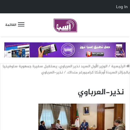
Log In
القائمة
الرئيسية
/
الوزير الأول السيد نذير العرباوي، يستقبل سفيرة جمهوية سلوفينيا
بالجزائر السيدة أورشكا كرامبورغر منداك.
/
نذير-العرباوي
نذير-العرباوي