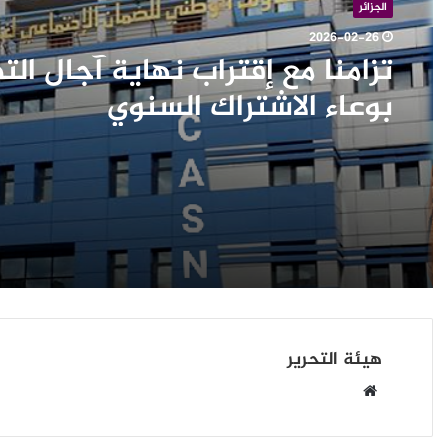
في
أخبار
حالة
الجزائر
الهجوم
2026-02-01
2026-02-26
إيران تهدد أمريكا بحرب إقليمي
حالة الهجوم
تزامنا مع إقتراب نهاية آجال الت
بوعاء الاشتراك السنوي
هيئة التحرير
موقع
الويب