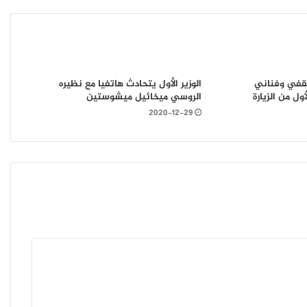
موجة حر وأمطار رعدية وزوابع رملية تجتاح
ولايات الوطن
كاسنوس سطيف تنظم حملة تحسيسية لفائدة
ثقفي وفناني
الوزير الأول يتحادث هاتفيا مع نظيره
الفلاحين بمناسبة اطلاق باقتين رقميتين.
ل من الزيارة
الروسي ميخائيل ميشوستين
حمايتي 5.0 وحمايتي+
2020-12-29
بيان صحفي : وزارة العمل التشغيل و الضمان
الاجتماعي
تزامنا مع إقتراب نهاية آجال التصريح بوعاء
الاشتراك السنوي
إيران تهدد أمريكا بحرب إقليمية في حالة
الهجوم