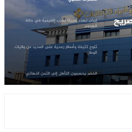
ثلوج كثيفة وأمطار رعدية على العديد من ولايات
ة في
الوطن
الخضر يحسمون التأهل إلى الثمن النهائي
صريح
بطولةأمم إفريقيا للمحلين 2024 المؤجلة إلى
2025 للمنتخب الوطني لكرة القدم بتنزانيا
المسيلة: انهيار التربة داخل البئر يخلف ضحيتين
إنهيار جزئي لبناية بولاية سكيكدة يجلي 10
عائلات