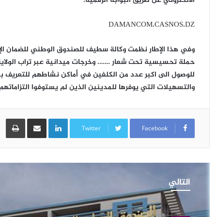
الالكتروني عن طريق البوابة الرقمية:
:
وزارة
DAMANCOM.CASNOS.DZ
العمل
التشغيل
و
وفي هذا الإطار نظمت وكالة سطيف للصندوق الوطني للضمان الإج
تنظم حملة تحسيسية
الضمان
2026-03-28
حملة تحسيسية تحت شعار ……. وخرجات ميدانية عبر تراب الولاي
 بمناسبة اطلاق باقتين
بيان صحفي : وزارة العمل ال
الاجتماعي
يتي+
الاجتماعي
للوصول الى اكبر عدد من الكلفين في أماكن نشاطهم للتعريف بم
والتسهيلات التي يوفرها للمدينين الذين لم يستوفوا التزاماتهم 
LinkedIn
مشاركة عبر البريد
طب
Twitter
Facebook
إيران
تهدد
التالي
أمريكا
بحرب
إقليمية