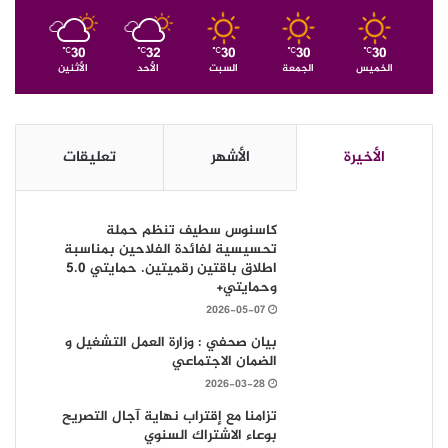
30
32
30
30
30
℃
℃
℃
℃
℃
الخميس
الجمعة
السبت
الأحد
الأثنين
الأخيرة
الأشهر
تعليقات
كاسنوس سطيف تنظم حملة
تحسيسية لفائدة الفلاحين بمناسبة
اطلاق باقتين رقميتين. حمايتي 5.0
وحمايتي+
2026-05-07
بيان صحفي : وزارة العمل التشغيل و
الضمان الاجتماعي
2026-03-28
تزامنا مع إقتراب نهاية آجال التصريح
بوعاء الاشتراك السنوي