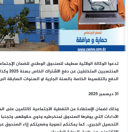
تدعوا الوكالة الولائية سطيف للصندوق الوطني للضمان الإجتماعي 
المنتسبين المتخلفين عن دفع الاشتراك الخاص بسنة 2025 وكذا المستفدين من جداول
الدفع بالتقسيط الخاصة بالسنة الجارية او السنوات السابقة ا
31 ديسمبر 2025
وذلك لضمان الإستفادة من التغطية الاجتماعية كالتامين على الم
الاداءات التي يوفرها الصندوق لمنخرطيه وذوي حقوقهم، وتجنبا 
بيان
التحصيل الجبري،. كما يمكنكم تسوية وضعيتكم إزاء الصندوق عب
صحفي