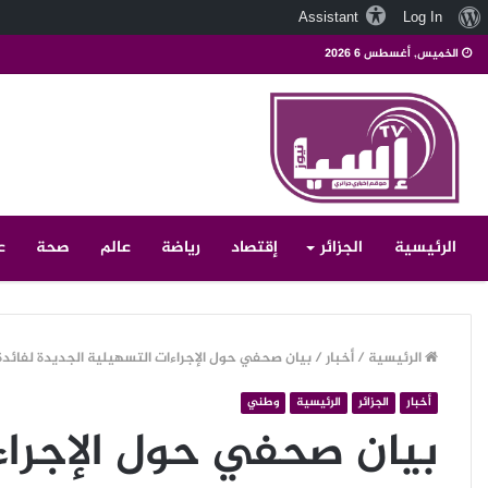
نبذة
Assistant
Log In
عن
الخميس, أغسطس 6 2026
ووردبريس
الرئيسية
الجزائر
إقتصاد
رياضة
عالم
صحة
ع
الرئيسية
/
أخبار
/
بيان صحفي حول الإجراءات التسهيلية الجديدة لفائدة
أخبار
الجزائر
الرئيسية
وطني
بيان صحفي حول الإجراء