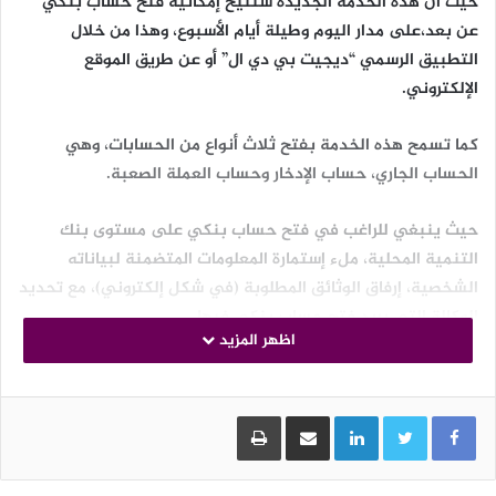
حيث أن هذه الخدمة الجديدة ستتيح إمكانية فتح حساب بنكي
عن بعد،على مدار اليوم وطيلة أيام الأسبوع، وهذا من خلال
التطبيق الرسمي “ديجيت بي دي ال” أو عن طريق الموقع
الإلكتروني.
كما تسمح هذه الخدمة بفتح ثلاث أنواع من الحسابات، وهي
الحساب الجاري، حساب الإدخار وحساب العملة الصعبة.
حيث ينبغي للراغب في فتح حساب بنكي على مستوى بنك
التنمية المحلية، ملء إستمارة المعلومات المتضمنة لبياناته
الشخصية، إرفاق الوثائق المطلوبة (في شكل إلكتروني)، مع تحديد
الوكالة التي يريد فتح حساب بنكي فيها.
اظهر المزيد
وحسب ما أفاد به مدير النقديات والبنك الرقمي بالبنك “بوعلام
رقيق” بأن هذه الخدمة “آمنة وتضمن حماية البيانات الشخصية
LinkedIn
مشاركة عبر البريد
طباعة
للزبائن”، و أوضح أيضا أن “هذه الخطوة تهدف إلى التقرب أكثر من
الزبائن ومواكبة التطورات الرقمية الحاصلة، خصوصا وأن 2024
ستكون سنة التحول الرقمي وعصرنة العمليات البنكية”.