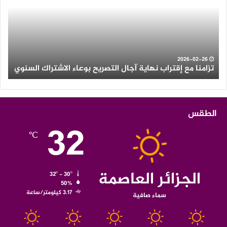
نهاية
رعد
آجال
عل
التصريح
الع
بوعاء
من
الاشتراك
ولاي
السنوي
الو
2026-02-26
تزامنا مع إقتراب نهاية آجال التصريح بوعاء الاشتراك السنوي
ث
الطقس
32
℃
الجزائر العاصمة
32º - 30º
50%
3.17 كيلومتر/ساعة
سماء صافية