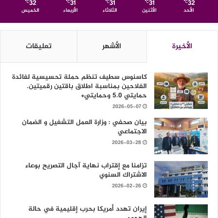
32
31
31
31
32
℃
℃
℃
℃
℃
الأحد
الأثنين
الثلاثاء
الأربعاء
الخميس
الأخيرة
الأشهر
تعليقات
كاسنوس سطيف تنظم حملة تحسيسية لفائدة
الفلاحين بمناسبة اطلاق باقتين رقميتين.
حمايتي 5.0 وحمايتي+
2026-05-07
بيان صحفي : وزارة العمل التشغيل و الضمان
الاجتماعي
2026-03-28
تزامنا مع إقتراب نهاية آجال التصريح بوعاء
الاشتراك السنوي
2026-02-26
إيران تهدد أمريكا بحرب إقليمية في حالة