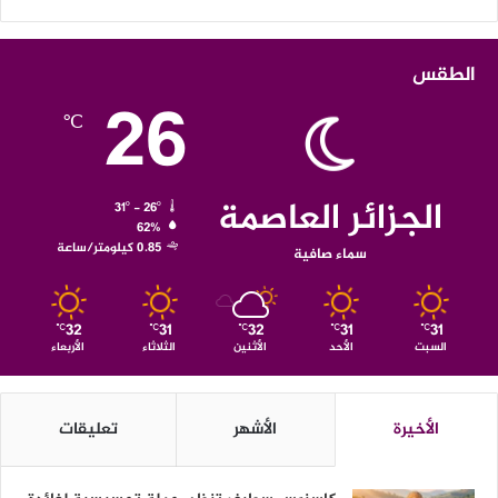
الطقس
26
℃
الجزائر العاصمة
31º - 26º
62%
0.85 كيلومتر/ساعة
سماء صافية
32
31
32
31
31
℃
℃
℃
℃
℃
السبت
الأحد
الأثنين
الثلاثاء
الأربعاء
الأخيرة
الأشهر
تعليقات