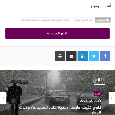
أسماء بومزبر
الوسوم
بد المجيد تبون
جائزة رئيس الجمهورية للصحفي المحترف
اظهر المزيد
LinkedIn
مشاركة عبر البريد
طباعة
لوج
ثيفة
التالي
أمطار
عدية
لى
أخبار
لعديد
2025-12-29
ن
ثلوج كثيفة وأمطار رعدية على العديد من ولايات
لايات
الوطن