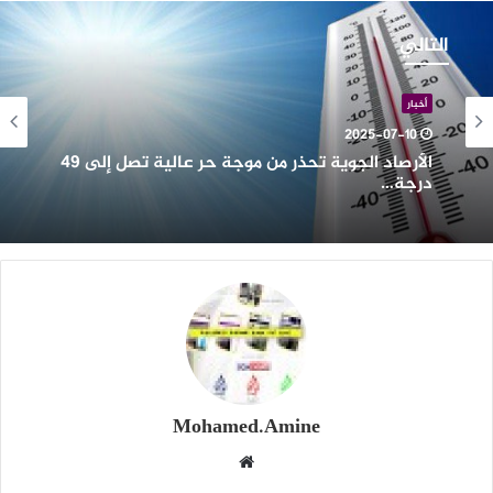
لأرصاد
لجوية
التالي
حذر
ن
وجة
أخبار
ر
2025-07-10
الية
الأرصاد الجوية تحذر من موجة حر عالية تصل إلى 49
صل
درجة…
لى
4
رجة…
Mohamed.Amine
موقع
الويب