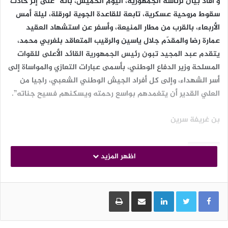
و أفاد بيان لرئاسة الجمهورية، اليوم الخميس، بأنه “على إثر حادث
سقوط مروحية عسكرية، تابعة للقاعدة الجوية لورقلة، ليلة أمس
الأربعاء، بالقرب من مطار المنيعة، وأسفر عن استشهاد العقيد
عمارة رضا والمقدّم جلال ياسين والرقيب المتعاقد بلغربي محمد،
يتقدم عبد المجيد تبون رئيس الجمهورية القائد الأعلى للقوات
المسلحة وزير الدفاع الوطني، بأسمى عبارات التعازي والمواساة إلى
أسر الشهداء، وإلى كل أفراد الجيش الوطني الشعبي، راجيا من
العلي القدير أن يتغمدهم بواسع رحمته ويسكنهم فسيح جناته”.
بن غريفة سرين
الوسوم
رئيس الجمهورية
سقوط مروحية عسكرية
عبد المجيد تبون
اظهر المزيد
ورقلة
وزير الدفاع الوطني
LinkedIn
مشاركة عبر البريد
طباعة