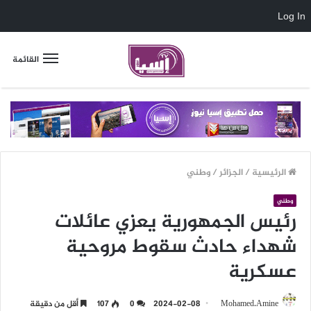
Log In
القائمة
الرئيسية
/
الجزائر
/
وطني
وطني
رئيس الجمهورية يعزي عائلات
شهداء حادث سقوط مروحية
عسكرية
Mohamed.Amine
2024-02-08
0
107
أقل من دقيقة