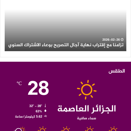
إقتراب
وأم
نهاية
رعد
آجال
عل
التصريح
الع
بوعاء
من
الاشتراك
ولاي
السنوي
الو
2026-02-26
تزامنا مع إقتراب نهاية آجال التصريح بوعاء الاشتراك السنوي
ث
الطقس
28
℃
الجزائر العاصمة
32º - 28º
63%
5.62 كيلومتر/ساعة
سماء صافية