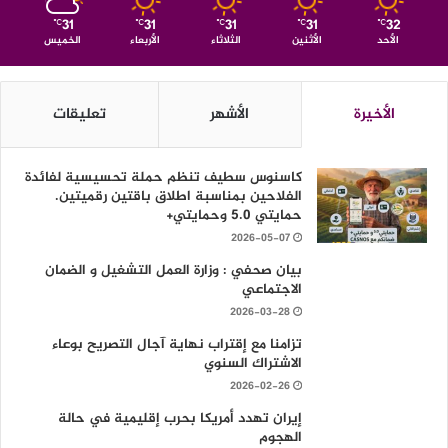
31
31
31
31
32
℃
℃
℃
℃
℃
الأحد
الأثنين
الثلاثاء
الأربعاء
الخميس
الأخيرة
الأشهر
تعليقات
كاسنوس سطيف تنظم حملة تحسيسية لفائدة
الفلاحين بمناسبة اطلاق باقتين رقميتين.
حمايتي 5.0 وحمايتي+
2026-05-07
بيان صحفي : وزارة العمل التشغيل و الضمان
الاجتماعي
2026-03-28
تزامنا مع إقتراب نهاية آجال التصريح بوعاء
الاشتراك السنوي
2026-02-26
إيران تهدد أمريكا بحرب إقليمية في حالة
الهجوم