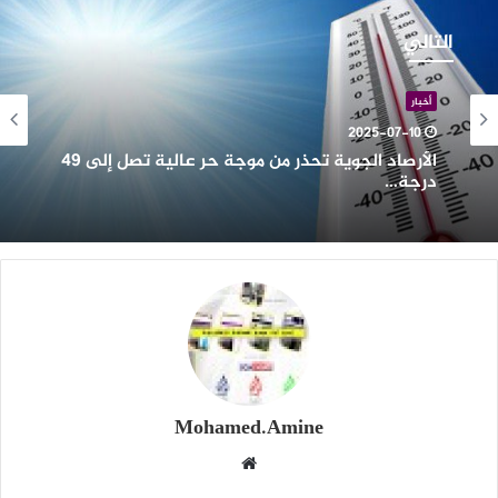
لأرصاد
لجوية
التالي
حذر
ن
وجة
أخبار
ر
2025-07-10
الية
الأرصاد الجوية تحذر من موجة حر عالية تصل إلى 49
صل
درجة…
لى
4
رجة…
Mohamed.Amine
موقع
الويب