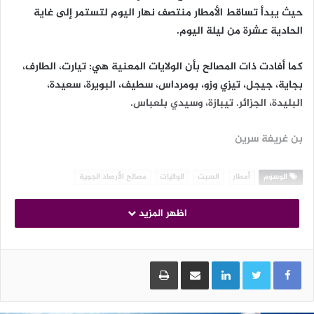
حيث يبدأ تساقط الأمطار منتصف نهار اليوم لتستمر إلى غاية
الحادية عشرة من ليلة اليوم.
كما أفادت ذات المصالح بأن الولايات المعنية هي: تيارت، الطارف،
بجاية، جيجل، تيزي وزو، بومرداس، سطيف، البويرة، سعيدة،
البليدة، الجزائر. تيبازة، وسيدي بلعباس.
بن غريفة سرين
الوسوم
أمطار
السبت
الولايات
مصالح الأرصاد الجوية
اظهر المزيد
LinkedIn
مشاركة عبر البريد
طباعة