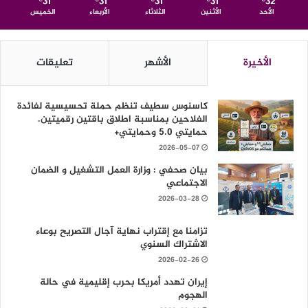
31
31
31
31
32
℃
℃
℃
℃
℃
الأحد
الأثنين
الثلاثاء
الأربعاء
الخميس
الأخيرة
الأشهر
تعليقات
كاسنوس سطيف تنظم حملة تحسيسية لفائدة
الفلاحين بمناسبة اطلاق باقتين رقميتين.
حمايتي 5.0 وحمايتي+
2026-05-07
بيان صحفي : وزارة العمل التشغيل و الضمان
الاجتماعي
2026-03-28
تزامنا مع إقتراب نهاية آجال التصريح بوعاء
الاشتراك السنوي
2026-02-26
إيران تهدد أمريكا بحرب إقليمية في حالة
الهجوم