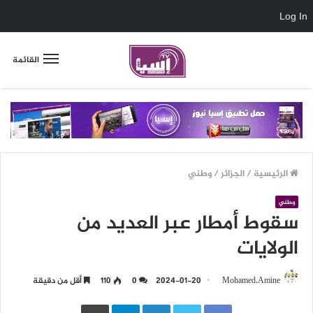
Log In
القائمة
الرئيسية
/
الجزائر
/
وطني
وطني
سقوط أمطار عبر العديد من
الولايات
Mohamed.Amine
2024-01-20
0
110
أقل من دقيقة
LinkedIn
Telegram
طباعة