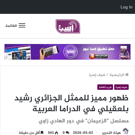
Log In
القائمة
الرئيسية
/
ضيف إسيا
ضيف إسيا
فن و ثقافة
ظهور مميز للممثل الجزائري رشيد
بلعقيلي في الدراما العربية
مسلسل "الزعيمان" في دور الهادي زاوي
هيئة التحرير
2020-05-02
0
543
أقل من دقيقة