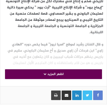
تاريخي ضخم و إنتاج فني مشترك لكل من شركة الإنتاج التونسية
“إيماج برود” و شركة الإنتاج الليبية “آرت برود ” يحكي سيرة ذاتية
لسليمان الباروني و بشير السعداوي، قصة لصفحات منسية من
التاريخ الليبي و السيناريو يرجع لمصادر موثوقة من الجامعة
الجزائرية و الجامعة التونسية و الجامعة الليبية و الجامعة
اللبنانية.
و قال الفنان رشيد لموقع “اسيا نيوز” فيما يخص دوره “الهادي
زاوي” ابن فرحات أن زاوي صديق و أخ سليمان الباروني، مقيم في
باريس ينظم حركات شباب ليبيين و كان يتعاون مع أخيه في
باريس و هو من قام باستضافته و كان المترجم الأول لسليمان
باروني الذي يعتبر مجاهد ليبي حارب الإيطاليين و كان شخصية
اظهر المزيد
سياسية و أعلن أول جمهورية في العالم العربي تحت اسم
الجمهورية الطرابلسية.
LinkedIn
مشاركة عبر البريد
طباعة
و صرح فيما يميز العمل الدرامي التاريخي الرقعة الجغرافية رد
الاعتبار لبلد عربي هي ليبيا و إنقاذها من الحرب و من الظروف
الصعبة التي تعيشها و لم شمل الأمة العربية و توحيدها.