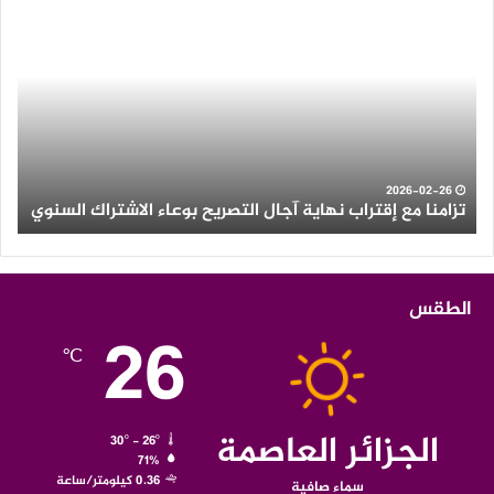
تزامنا
ثلو
مع
كثي
إقتراب
وأم
نهاية
رعد
آجال
عل
التصريح
الع
بوعاء
من
الاشتراك
ولاي
السنوي
الو
2026-02-26
تزامنا مع إقتراب نهاية آجال التصريح بوعاء الاشتراك السنوي
ث
الطقس
26
℃
الجزائر العاصمة
30º - 26º
71%
0.36 كيلومتر/ساعة
سماء صافية