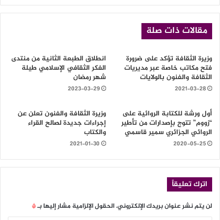
مقالات ذات صلة
وزيرة الثقافة تؤكد على ضرورة
انطلاق الطبعة الثانية من منتدى
فتح مكاتب خاصة عبر مديريات
الفكر الثقافي الإسلامي طيلة
الثقافة والفنون بالولايات
شهر رمضان
2023-03-29
2021-03-28
أول ورشة للكتابة الروائية على
وزيرة الثقافة والفنون تعلن عن
“زووم” تتوج بإصدارات من تأطير
إجراءات جديدة لصالح القراء
الروائي الجزائري سمير قاسمي
والكتاب
2021-01-30
2020-05-25
اترك تعليقاً
لن يتم نشر عنوان بريدك الإلكتروني.
الحقول الإلزامية مشار إليها بـ
*