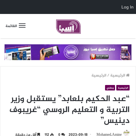
Log In
القائمة
الرئيسية
/
الرئيسية
الرئيسية
وطني
“عبد الحكيم بلعابد” يستقبل وزير
التربية و التعليم الروسي “غريبوف
دينيس”
Mohamed.Amine
2023-09-18
0
112
أقل من دقيقة