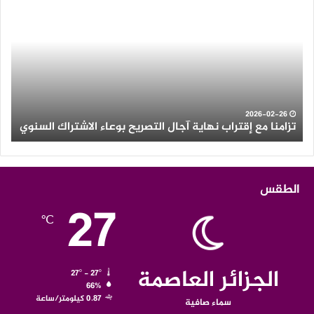
مع
كثي
إقتراب
وأم
نهاية
رعد
آجال
عل
التصريح
الع
بوعاء
من
الاشتراك
ولاي
السنوي
الو
2026-02-26
تزامنا مع إقتراب نهاية آجال التصريح بوعاء الاشتراك السنوي
ث
الطقس
27
℃
الجزائر العاصمة
27º - 27º
66%
0.87 كيلومتر/ساعة
سماء صافية