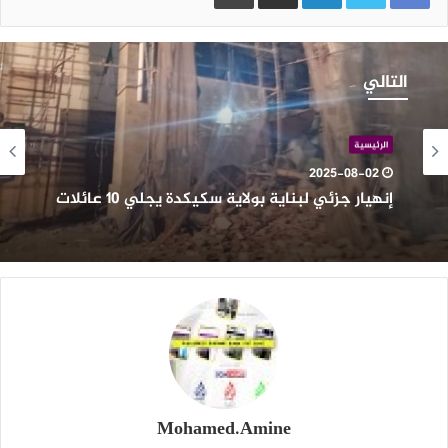
نهيار
زئي
التالي
بناية
ولاية
كيكدة
الرئيسية
جلي
2025-08-02
1
إنهيار جزئي لبناية بولاية سكيكدة يجلي 10 عائلات
ائلات
Mohamed.Amine