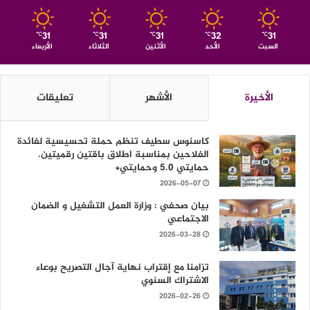
31
31
31
32
31
℃
℃
℃
℃
℃
السبت
الأحد
الأثنين
الثلاثاء
الأربعاء
الأخيرة
الأشهر
تعليقات
كاسنوس سطيف تنظم حملة تحسيسية لفائدة
الفلاحين بمناسبة اطلاق باقتين رقميتين.
حمايتي 5.0 وحمايتي+
2026-05-07
بيان صحفي : وزارة العمل التشغيل و الضمان
الاجتماعي
2026-03-28
تزامنا مع إقتراب نهاية آجال التصريح بوعاء
الاشتراك السنوي
2026-02-26