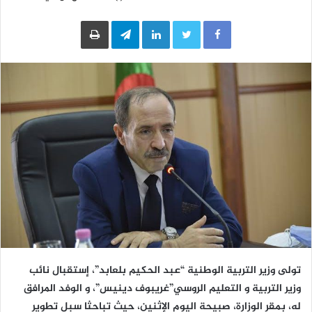
LinkedIn
Telegram
طباعة
تولى وزير التربية الوطنية “عبد الحكيم بلعابد”، إستقبال نائب
وزير التربية و التعليم الروسي”غريبوف دينيس”، و الوفد المرافق
له، بمقر الوزارة، صبيحة اليوم الإثنين، حيث تباحثا سبل تطوير