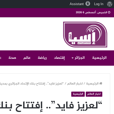
نبذة
Assistant
Log In
عن
الخميس, أغسطس 6 2026
ووردبريس
الرئيسية
الجزائر
إقتصاد
رياضة
عالم
صحة
ع
الرئيسية
/
اخبار العالم
/
“لعزيز فايد”.. إفتتاح بنك الإتحاد الجزائري بمدين
اخبار العالم
الرئيسية
“لعزيز فايد”.. إفتتاح بنك