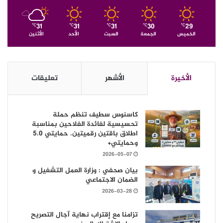
31
31
31
30
29
℃
℃
℃
℃
℃
الخميس
الجمعة
السبت
الأحد
الأثنين
الأخيرة
الأشهر
تعليقات
كاسنوس سطيف تنظم حملة
تحسيسية لفائدة الفلاحين بمناسبة
اطلاق باقتين رقميتين. حمايتي 5.0
وحمايتي+
2026-05-07
بيان صحفي : وزارة العمل التشغيل و
الضمان الاجتماعي
2026-03-28
تزامنا مع إقتراب نهاية آجال التصريح