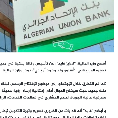
أفصح وزير المالية، “لعزيز فايد”، عن تأسيس وكالة بنكية في مدينة 
نضيره الموريتاني، “أسلمو ولد محمد أمبادي”، بمقر وزارة المالية ال
كما تم التطرق خلال الإجتماع، إلى موضوع الإفتتاح الرسمي لبنك ال
بنك جديد، حيث سيفتح المجال أمام إمكانية إرساء رؤية حديثة لم
مصرفية عالية الجودة، لدعم المشاريع في قطاعات الخدمات، الزراع
كاسنوس
و أوضح “فايد” أنه قد بات من الضروري تسريع وتيرة التكوين لإطارات
سطيف
لفائدة إطارات وزارة المالية الموريتانية، في مختلف المجالات المالي