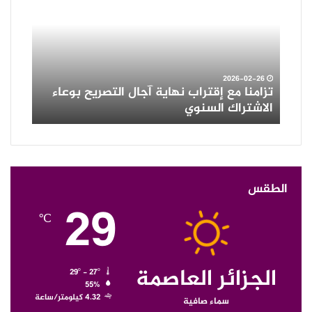
إقتراب
وأمطار
نهاية
رعدية
آجال
على
التصريح
العديد
بوعاء
من
الاشتراك
ولايات
12-29
2026-02-26
مان
تزامنا مع إقتراب نهاية آجال التصريح بوعاء
ثلوج 
السنوي
الوطن
الاشتراك السنوي
ولايا
الطقس
29
℃
الجزائر العاصمة
29º - 27º
55%
4.32 كيلومتر/ساعة
سماء صافية