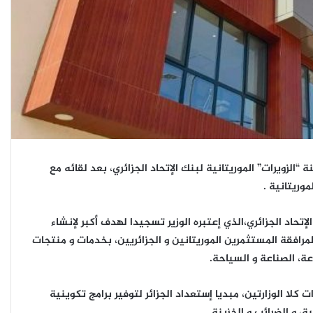
“الزويرات” الموريتانية لبنك الإتحاد الجزائري، بعد لقائه مع
موريتانية .
إتحاد الجزائري،الذي إعتبره الوزير تسجيدا لهدف أكبر لإنشاء
رافقة المستثمرين الموريتانين و الجزائريين، بخدمات و منتجات
ة، الصناعة و السياحة.
بيان
 كلا الوزارتين، مبديا إستعداد الجزائر لتوفير برامج تكوينية
صحفي
ة، و الضرائب و الخزينة.