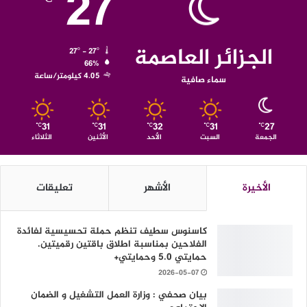
27
الجزائر العاصمة
27º - 27º
66%
4.05 كيلومتر/ساعة
سماء صافية
31
31
32
31
27
℃
℃
℃
℃
℃
الجمعة
السبت
الأحد
الأثنين
الثلاثاء
الأخيرة
الأشهر
تعليقات
كاسنوس سطيف تنظم حملة تحسيسية لفائدة
الفلاحين بمناسبة اطلاق باقتين رقميتين.
حمايتي 5.0 وحمايتي+
2026-05-07
بيان صحفي : وزارة العمل التشغيل و الضمان