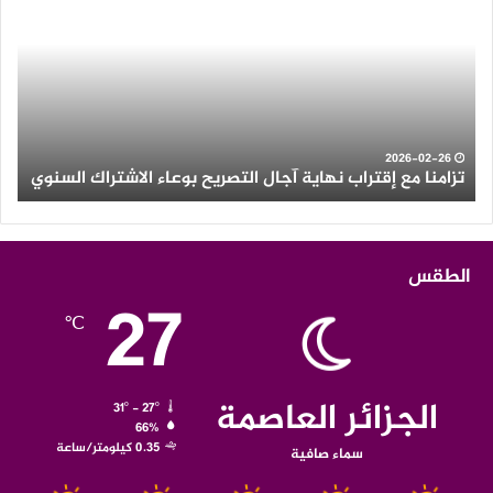
إقتراب
وأم
نهاية
رعد
آجال
عل
التصريح
الع
بوعاء
من
الاشتراك
ولاي
السنوي
الو
2026-02-26
تزامنا مع إقتراب نهاية آجال التصريح بوعاء الاشتراك السنوي
ث
الطقس
27
℃
الجزائر العاصمة
31º - 27º
66%
0.35 كيلومتر/ساعة
سماء صافية