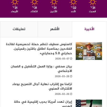
31
31
31
32
31
℃
℃
℃
℃
℃
السبت
الأحد
الأثنين
الثلاثاء
الأربعاء
الأخيرة
الأشهر
تعليقات
كاسنوس سطيف تنظم حملة تحسيسية لفائدة
الفلاحين بمناسبة اطلاق باقتين رقميتين.
حمايتي 5.0 وحمايتي+
2026-05-07
بيان صحفي : وزارة العمل التشغيل و الضمان
الاجتماعي
2026-03-28
تزامنا مع إقتراب نهاية آجال التصريح بوعاء
الاشتراك السنوي
2026-02-26
إيران تهدد أمريكا بحرب إقليمية في حالة
الهجوم