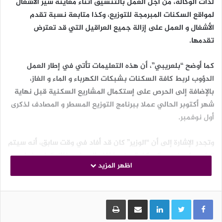
لذات الوكالة، من أجل العمل بالتنسيق أثناء معاينة سير الأشغال
لمواقع السكنات المبرمجة للتوزيع، وكذا متابعة نسبة تقدم
الأشغال و العمل على إزالة جميع العراقيل التي قد تعترض
تقدمها.
كما أوضح “بلعريبي”، أن هذه التعليمات تأتي في إطار العمل
الدؤوب لربط كافة السكنات بشبكات الكهرباء و الماء و الغاز،
بالإضافة إلى الحرص على إستكمال المشاريع السكنية قبل نهاية
شهر أكتوبر الحالي عملا ببرنامج التوزيع المسطر و المصادف لذكرى
أول نوفمبر.
وتجدر الإشارة إلى أن “الوزير” كان قد أفاد في وقت سابق، أنه سيتم
توزيع مليون وحدة سكنية من مختلف الصيغ، و ذلك قبل دخول
اظهر المزيد
سنة 2024، مؤكدا أن قطاع السكن يشهد حركة نوعية خلال
السنوات الأخيرة، و هو مامكن من توزيع أزيد من 920 ألف وحدة
سكنية بالإضافة إلى تسليم أكثر من 2200 تجهيز عمومي في فترة
LinkedIn
مشاركة عبر البريد
طباعة
مابين 2020 و 2022، مشيرا إلى أن هناك حوالي 700 ألف وحدة
سكنية من مختلف الصيغ قيد الإنجاز، ومرشحا الرقم للإرتفاع إلى