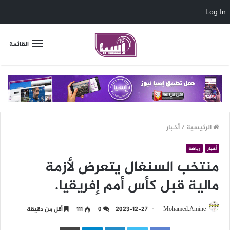
Log In
القائمة
الرئيسية
/
أخبار
أخبار
رياضة
منتخب السنغال يتعرض لأزمة
مالية قبل كأس أمم إفريقيا.
Mohamed.Amine
2023-12-27
0
111
أقل من دقيقة
LinkedIn
Telegram
طباعة