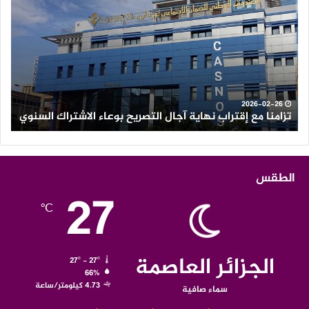
مع
كثي
إقتراب
وأم
نهاية
رعد
آجال
عل
التصريح
الع
بوعاء
من
الاشتراك
ولاي
السنوي
الو
2026-02-26
تزامنا مع إقتراب نهاية آجال التصريح بوعاء الاشتراك السنوي
ث
الطقس
27
℃
الجزائر العاصمة
27º - 27º
66%
4.73 كيلومتر/ساعة
سماء صافية