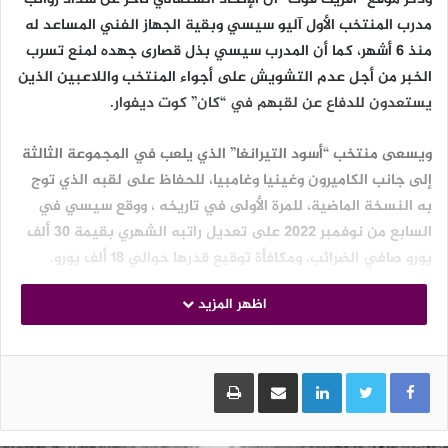
مدرب المنتخب الأول آليو سيسي وبقية الجهاز الفني المساعد له
منذ 6 أشهر، كما أن المدرب سيسي بذل قصارى جهده لمنع تسرب
الخبر من أجل عدم التشويش على أجواء المنتخب واللاعبين الذين
يستعدون للدفاع عن لقبهم في “كان” كوت ديفوار.
ويسعى منتخب “أسود التيرانغا” الذي يلعب في المجموعة الثالثة
إلى جانب الكاميرون وغينيا وغامبيا، للحفاظ على لقبه الذي توج
به النسخة الماضية، للمرة الأولى في تاريخه ، ووقع سيسي في
السابع من نوفمبر 2022 على تعديل راتبه الشهري بقيمة 30 ألف
يورو صافي الضرائب، ومكافأة توقيع قدرها حوالي 18 ألف يورو.
اظهر المزيد
بومزبر أسماء
الوسوم
" كان كوت ديفوار"
"أفريك فوت"
أزمة مالية
أليو سيسي
كأس أمم إفريقيا
منتخب السنغال
LinkedIn
مشاركة عبر البريد
طباعة