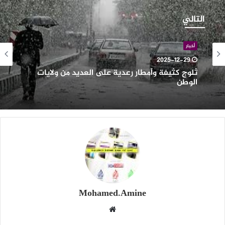
لوج
ثيفة
التالي
أمطار
عدية
لى
أخبار
لعديد
2025-12-29
ن
ثلوج كثيفة وأمطار رعدية على العديد من ولايات
لايات
الوطن
لوطن
Mohamed.Amine
موقع
الويب