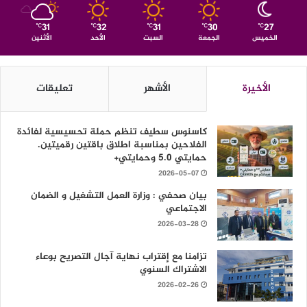
31
32
31
30
27
℃
℃
℃
℃
℃
الخميس
الجمعة
السبت
الأحد
الأثنين
الأخيرة
الأشهر
تعليقات
كاسنوس سطيف تنظم حملة تحسيسية لفائدة
الفلاحين بمناسبة اطلاق باقتين رقميتين.
حمايتي 5.0 وحمايتي+
2026-05-07
بيان صحفي : وزارة العمل التشغيل و الضمان
الاجتماعي
2026-03-28
تزامنا مع إقتراب نهاية آجال التصريح بوعاء
الاشتراك السنوي
2026-02-26