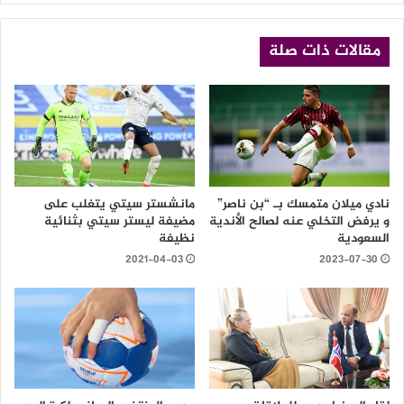
مقالات ذات صلة
نادي ميلان متمسك بـ “بن ناصر”
مانشستر سيتي يتغلب على
و يرفض التخلي عنه لصالح الأندية
مضيفة ليستر سيتي بثنائية
السعودية
نظيفة
2021-04-03
2023-07-30