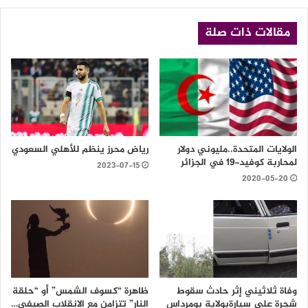
مقالات ذات صلة
الولايات المتحدة..مليوني دولار
رياض محرز ينظم للأهلي السعودي
لمحاربة كوفيد-19 في الجزائر
2023-07-15
2020-05-20
وفاة ثلاثيني إثر حادث سقوط
ظاهرة “كسوف الشمس” أو “حلقة
شجرة على سيارةبولاية بومرداس
النار” تتزامن مع الانقلاب الصيفي…