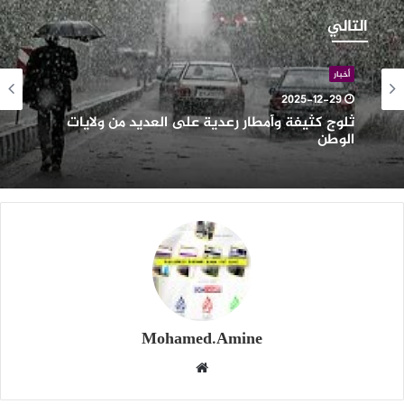
ثيفة
التالي
أمطار
عدية
لى
أخبار
لعديد
2025-12-29
ن
ثلوج كثيفة وأمطار رعدية على العديد من ولايات
لايات
الوطن
لوطن
Mohamed.Amine
موقع
الويب