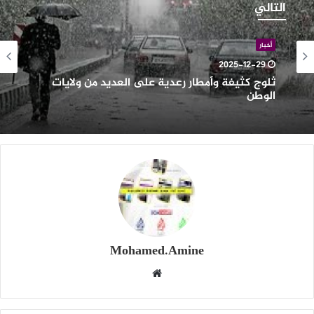
ثيفة
التالي
أمطار
عدية
لى
أخبار
لعديد
2025-12-29
ن
ثلوج كثيفة وأمطار رعدية على العديد من ولايات
لايات
الوطن
لوطن
Mohamed.Amine
موقع
الويب