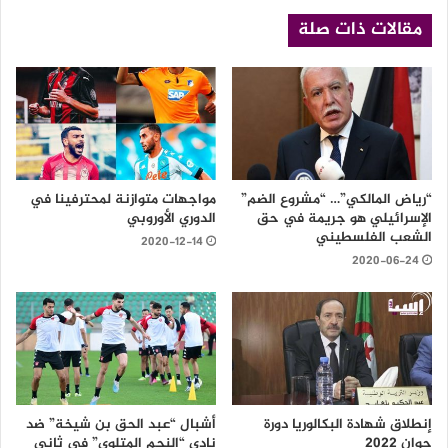
مقالات ذات صلة
“رياض المالكي”… “مشروع الضم”
مواجهات متوازنة لمحترفينا في
الإسرائيلي هو جريمة في حق
الدوري الأوروبي
الشعب الفلسطيني
2020-12-14
2020-06-24
إنطلاق شهادة البكالوريا دورة
أشبال “عبد الحق بن شيخة” ضد
جوان 2022
نادي “النجم المتلوي” في ثاني