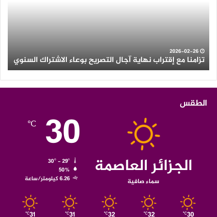
آجال
عل
التصريح
الع
بوعاء
من
الاشتراك
ولاي
السنوي
الو
2026-02-26
تزامنا مع إقتراب نهاية آجال التصريح بوعاء الاشتراك السنوي
ث
الطقس
30
℃
الجزائر العاصمة
30º - 29º
50%
6.26 كيلومتر/ساعة
سماء صافية
31
31
32
32
30
℃
℃
℃
℃
℃