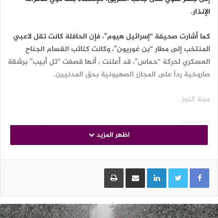
الإنذار.
كما أشارت صحيفة “إسرائيل هيوم”، فإن الحافلة كانت تقل لاعبي
المنتخب إلى مطار “بن غوريون”، وكانت كتائب القسام الجناح
العسكري لحركة “حماس”، قد أعلنت ، أنها قصفت “تل أبيب” برشقة
صاروخية رداً على المجازر الصهيونية بحق المدنيين.
مجة كنوز .
الوسوم
إسرائيل هيوم
الكيان الصهيوني
بن غوريون
تل أبيب
اظهر المزيد
حركة حماس
LinkedIn
مشاركة عبر البريد
طباعة
لوج