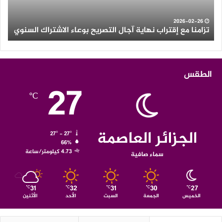
الاشتراك
ولاي
السنوي
الو
2026-02-26
تزامنا مع إقتراب نهاية آجال التصريح بوعاء الاشتراك السنوي
ث
الطقس
27
℃
الجزائر العاصمة
27º - 27º
66%
4.73 كيلومتر/ساعة
سماء صافية
31
32
31
30
27
℃
℃
℃
℃
℃
الخميس
الجمعة
السبت
الأحد
الأثنين