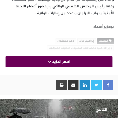
رفقة رئيس المجلس الشعبي الولائي و بحضور أعضاء اللجنة
الأمنية ونواب البرلمان و عدد من إطارات الولاية .
بومزبر أسماء
الوسوم
إبراهيم مراد
دحو مصطفى
وزير الداخلية والجماعات المحلية و التهيئة العمرانية
اظهر المزيد
LinkedIn
مشاركة عبر البريد
طباعة
لوج
ثيفة
التالي
أمطار