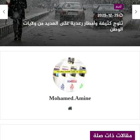
عدية
لى
أخبار
لعديد
2025-12-29
ن
ثلوج كثيفة وأمطار رعدية على العديد من ولايات
لايات
الوطن
لوطن
Mohamed.Amine
موقع
الويب
مقالات ذات صلة