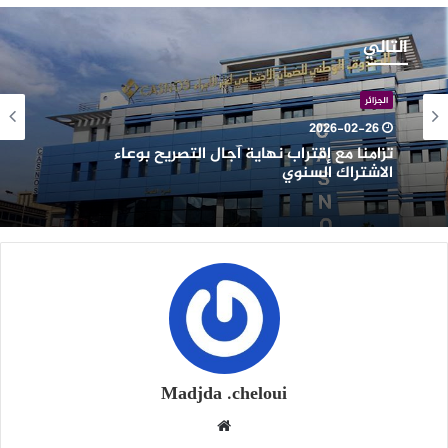
زامنا
ع
التالي
قتراب
هاية
جال
الجزائر
لتصريح
2026-02-26
وعاء
تزامنا مع إقتراب نهاية آجال التصريح بوعاء
لاشتراك
الاشتراك السنوي
لسنوي
Madjda .cheloui
موقع