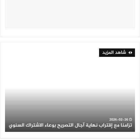
شاهد المزيد
تزامنا
ثلو
مع
كثي
إقتراب
وأم
نهاية
رعد
آجال
عل
التصريح
الع
بوعاء
من
الاشتراك
ولاي
السنوي
الو
2026-02-26
تزامنا مع إقتراب نهاية آجال التصريح بوعاء الاشتراك السنوي
ث