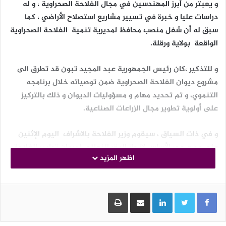
و يعبتر من أبرز المهندسين في مجال الفلاحة الصحراوية ، و له
دراسات عليا و خبرة في تسيير مشاريع استصلاح الأراضي ، كما
سبق له أن شغل منصب محافظ لمديرية تنمية الفلاحة الصحراوية
الواقعة بولاية ورقلة.
و للتذكير ،كان رئيس الجمهورية عبد المجيد تبون قد تطرق الى
مشروع ديوان الفلاحة الصحراوية ضمن توصياته خلال برنامجه
التنموي، و تم تحديد مهام و مسؤوليات الديوان و ذلك بالتركيز
على أولوية تطوير مجال الزراعات الصناعية.
و في ذات السياق ، سيقوم وزير الفلاحة بالاشراف اليوم الإثنين
على وضع حجر الأساس لإنجاز المقر النهائي لديوان تطوير الفلاحة
اظهر المزيد
الصحراوية بمنطقة المنيعة حسب ما جاء في المرسوم التنفيذي.
الوسوم
تعيين
سليمان حناشي
LinkedIn
مشاركة عبر البريد
طباعة
مديرا بالنيابة لديوان تطوير الفلاحة الصحراوية
وزير الفلاحة و التنمية الريفية