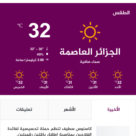
الطقس
32
℃
الجزائر العاصمة
32º - 30º
49%
2.88 كيلومتر/ساعة
سماء صافية
32
31
31
31
32
℃
℃
℃
℃
℃
الأحد
الأثنين
الثلاثاء
الأربعاء
الخميس
الأخيرة
الأشهر
تعليقات
كاسنوس سطيف تنظم حملة تحسيسية لفائدة
الفلاحين بمناسبة اطلاق باقتين رقميتين.