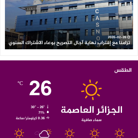
نهاية
رعد
آجال
عل
التصريح
الع
بوعاء
من
الاشتراك
ولاي
السنوي
الو
2026-02-26
تزامنا مع إقتراب نهاية آجال التصريح بوعاء الاشتراك السنوي
ث
الطقس
26
℃
الجزائر العاصمة
30º - 26º
71%
0.36 كيلومتر/ساعة
سماء صافية