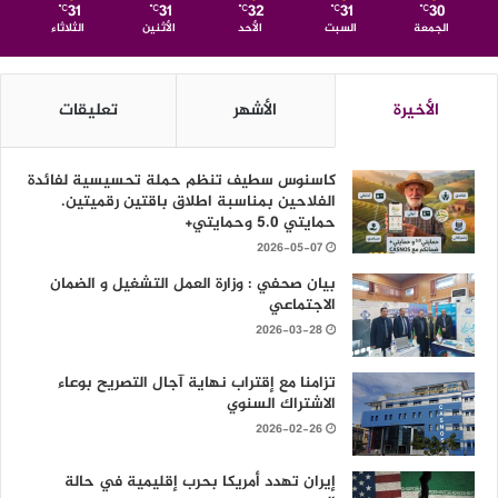
31
31
32
31
30
℃
℃
℃
℃
℃
الجمعة
السبت
الأحد
الأثنين
الثلاثاء
الأخيرة
الأشهر
تعليقات
كاسنوس سطيف تنظم حملة تحسيسية لفائدة
الفلاحين بمناسبة اطلاق باقتين رقميتين.
حمايتي 5.0 وحمايتي+
2026-05-07
بيان صحفي : وزارة العمل التشغيل و الضمان
الاجتماعي
2026-03-28
تزامنا مع إقتراب نهاية آجال التصريح بوعاء
الاشتراك السنوي
2026-02-26
إيران تهدد أمريكا بحرب إقليمية في حالة