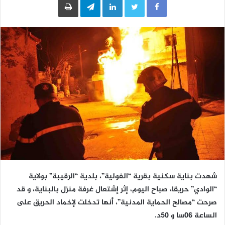
شهدت بناية سكنية بقرية “الفولية”، بلدية “الرقيبة” بولاية
“الوادي” حريقا، صباح اليوم، إثر إشتعال غرفة منزل بالبناية، و قد
صرحت “مصالح الحماية المدنية”، أنها تدخلت لإخماد الحريق على
الساعة 06سا و 50د.