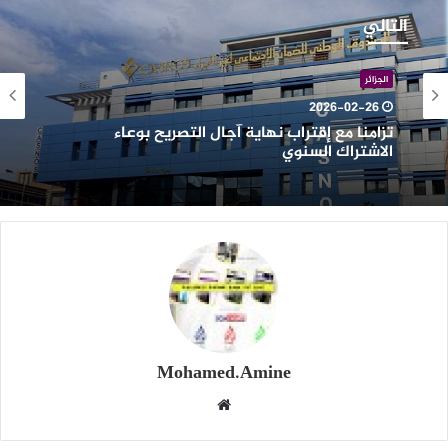
ع
التالي
قتراب
هاية
جال
الجزائر
لتصريح
2026-02-26
وعاء
تزامنا مع إقتراب نهاية آجال التصريح بوعاء
لاشتراك
الاشتراك السنوي
لسنوي
Mohamed.Amine
موقع
الويب