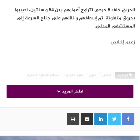
الحريق خلف 5 جرحى تتراوح أعمارهم بين 54 و سنتين، اصيبوا
بحروق متفاوتة، تم إسعافهم و نقلهم على جناح السرعة إلى
المستشفى المحلي.
زعيم إخلاص
الوسوم
الوادي
حريق
قرية الفولية
مصالح الحماية المدنية
اظهر المزيد
LinkedIn
مشاركة عبر البريد
طباعة
زامنا