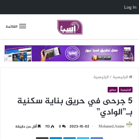
Log In
القائمة
الرئيسية
/
الرئيسية
الرئيسية
محلي
5 جرحى في حريق بناية سكنية
بـ”الوادي”
Mohamed.Amine
2023-10-02
0
113
أقل من دقيقة
LinkedIn
Telegram
طباعة