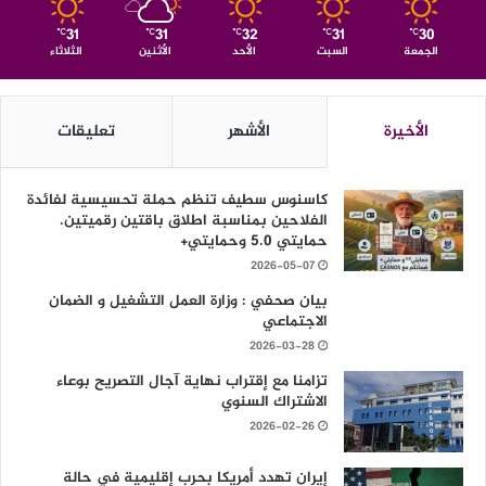
31
31
32
31
30
℃
℃
℃
℃
℃
الجمعة
السبت
الأحد
الأثنين
الثلاثاء
الأخيرة
الأشهر
تعليقات
كاسنوس سطيف تنظم حملة تحسيسية لفائدة
الفلاحين بمناسبة اطلاق باقتين رقميتين.
حمايتي 5.0 وحمايتي+
2026-05-07
بيان صحفي : وزارة العمل التشغيل و الضمان
الاجتماعي
2026-03-28
تزامنا مع إقتراب نهاية آجال التصريح بوعاء
الاشتراك السنوي
2026-02-26
إيران تهدد أمريكا بحرب إقليمية في حالة