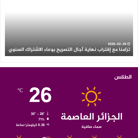
إقتراب
وأم
نهاية
رعد
آجال
عل
التصريح
الع
بوعاء
من
الاشتراك
ولاي
السنوي
الو
2026-02-26
تزامنا مع إقتراب نهاية آجال التصريح بوعاء الاشتراك السنوي
ث
الطقس
26
℃
الجزائر العاصمة
30º - 26º
71%
0.36 كيلومتر/ساعة
سماء صافية