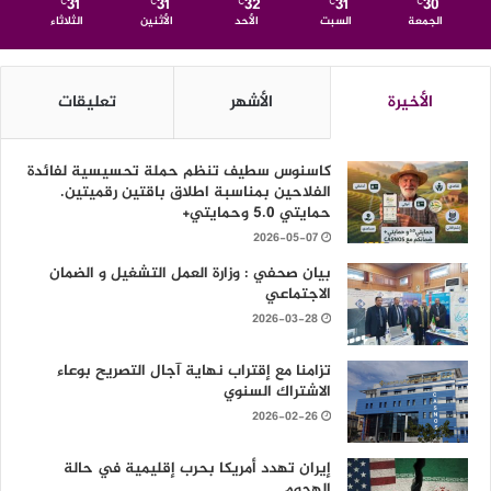
31
31
32
31
30
℃
℃
℃
℃
℃
الجمعة
السبت
الأحد
الأثنين
الثلاثاء
الأخيرة
الأشهر
تعليقات
كاسنوس سطيف تنظم حملة تحسيسية لفائدة
الفلاحين بمناسبة اطلاق باقتين رقميتين.
حمايتي 5.0 وحمايتي+
2026-05-07
بيان صحفي : وزارة العمل التشغيل و الضمان
الاجتماعي
2026-03-28
تزامنا مع إقتراب نهاية آجال التصريح بوعاء
الاشتراك السنوي
2026-02-26
إيران تهدد أمريكا بحرب إقليمية في حالة
الهجوم