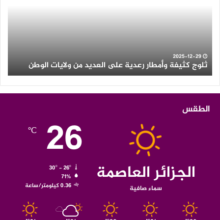
رعدية
إلى
على
الث
العديد
الن
من
ولايات
الوطن
2025-12-29
ثلوج كثيفة وأمطار رعدية على العديد من ولايات الوطن
ا
الطقس
26
℃
الجزائر العاصمة
30º - 26º
71%
0.36 كيلومتر/ساعة
سماء صافية