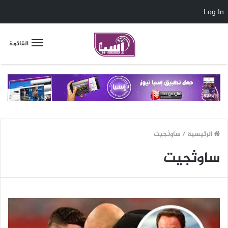
Log In
القائمة
الرئيسية
/
ساوثجيت
ساوثجيت