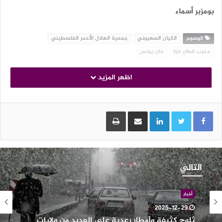
بومزبر أسماء
الوسوم
الكيان الصهيوني
جمعية الهلال الأحمر الفلسطيني
جنوب قطاع غزة
خان يونس
اظهر المزيد
LinkedIn
مشاركة عبر البريد
طباعة
لوج
ثيفة
التالي
أمطار
عدية
لى
أخبار
لعديد
2025-12-29
ن
ثلوج كثيفة وأمطار رعدية على العديد من ولايات