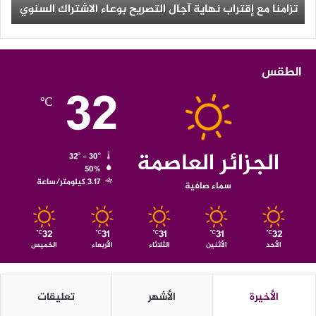
تزامنا مع إقتراب نهاية آجال التصريح بوعاء الاشتراك السنوي
ث
الطقس
32
℃
الجزائر العاصمة
32º - 30º
50%
3.17 كيلومتر/ساعة
سماء صافية
32
31
31
31
32
℃
℃
℃
℃
℃
الأحد
الأثنين
الثلاثاء
الأربعاء
الخميس
الأخيرة
الأشهر
تعليقات