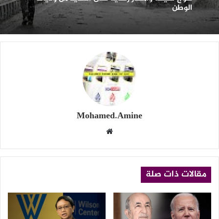
لايات
الوطن
لوطن
Mohamed.Amine
موقع
الويب
مقالات ذات صلة